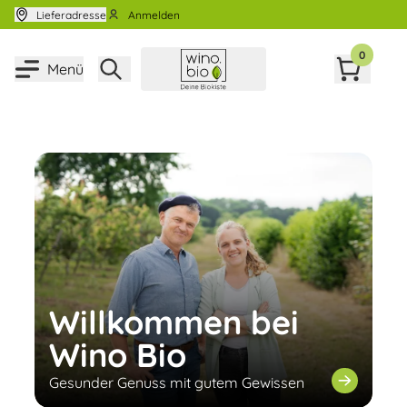
Zum Inhalt springen
Lieferadresse
Anmelden
0
Menü
Willkommen bei
Wino Bio
Gesunder Genuss mit gutem Gewissen