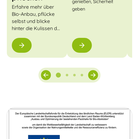
Her
genießen, Sicherheit
Erfahre mehr über
geben
Bio-Anbau, pflücke
selbst und blicke
hinter die Kulissen der
Biokiste.