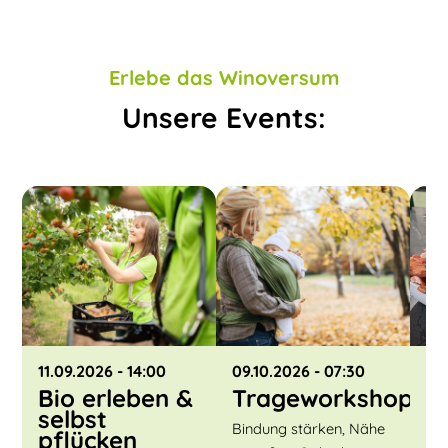
Erlebe das Winoversum
Unsere Events:
11.09.2026
- 14:00
09.10.2026
- 07:30
30
Bio erleben &
Trageworkshop
K
selbst
P
Bindung stärken, Nähe
pflücken