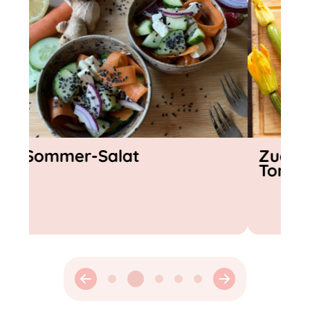
Zucchini-Frittata mit
Gazpach
Tomaten-Topping
Gemüse