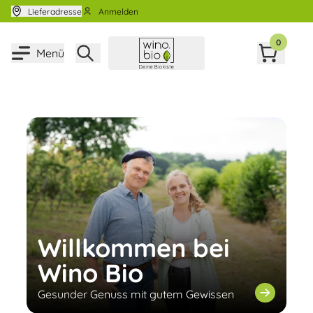
Zum Inhalt springen
Lieferadresse
Anmelden
0
Menü
Willkommen bei
Wino Bio
Gesunder Genuss mit gutem Gewissen