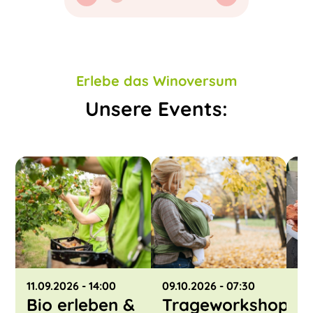
Erlebe das Winoversum
Unsere Events:
11.09.2026
- 14:00
09.10.2026
- 07:30
30
Bio erleben &
Trageworkshop
K